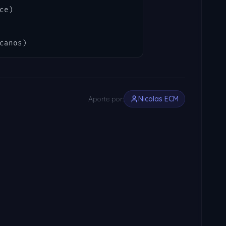
e)

canos)
Aporte por:
Nicolas ECM