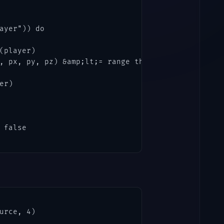
ayer")) do

(player)

, px, py, pz) &amp;lt;= range then

r)

false

urce, 4)
