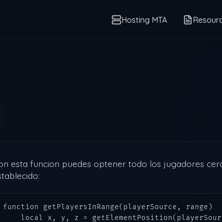
Hosting MTA
Resour
on esta funcion puedes optener todo los jugadores cer
stablecido:
function getPlayersInRange(playerSource, range)   
    local x, y, z = getElementPosition(playerSour