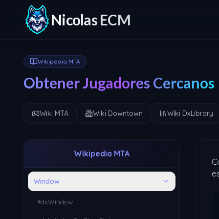
Nicolas ECM
Wikipedia MTA
Obtener Jugadores Cercanos
Wiki MTA
Wiki Downtown
Wiki DxLibrary
Wikipedia MTA
C
e
Window
dxWindow