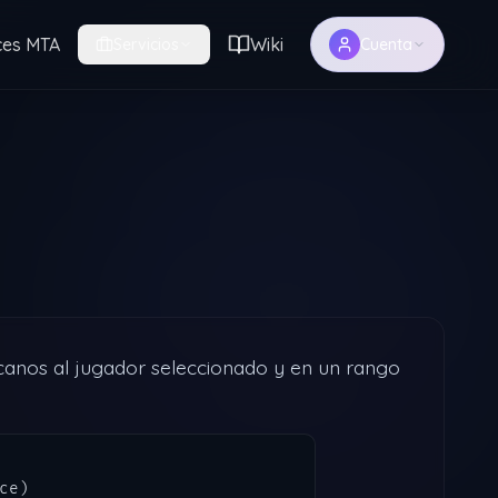
ces MTA
Wiki
Servicios
Cuenta
canos al jugador seleccionado y en un rango
 

ce)    
