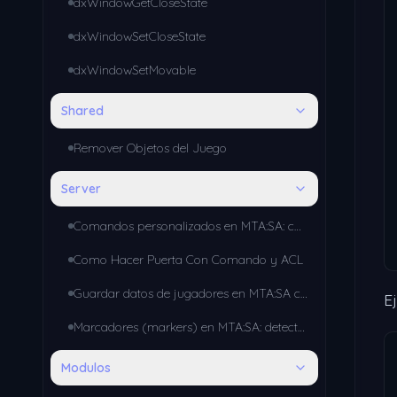
dxWindowGetCloseState
dxWindowSetCloseState
dxWindowSetMovable
Shared
Remover Objetos del Juego
Server
Comandos personalizados en MTA:SA: cómo crear tu propio sistema con addCommandHandler
Como Hacer Puerta Con Comando y ACL
Guardar datos de jugadores en MTA:SA con MySQL: conexión y consultas básicas
E
Marcadores (markers) en MTA:SA: detectar zonas, teletransportes y misiones
Modulos