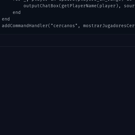
        outputChatBox(getPlayerName(player), sourc
    end

end

addCommandHandler("cercanos", mostrarJugadoresCer