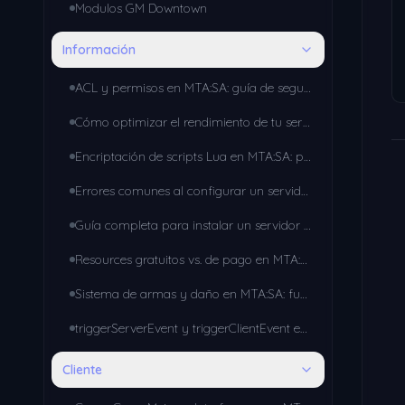
Modulos GM Downtown
Información
ACL y permisos en MTA:SA: guía de seguridad para administradores de servidor
Cómo optimizar el rendimiento de tu servidor de MTA:SA: guía paso a paso
Encriptación de scripts Lua en MTA:SA: por qué proteger tu código
Errores comunes al configurar un servidor de MTA:SA (y cómo solucionarlos)
Guía completa para instalar un servidor de MTA:SA desde cero (2026)
Resources gratuitos vs. de pago en MTA:SA: qué evaluar antes de instalar uno
Sistema de armas y daño en MTA:SA: funciones esenciales para tu gamemode
triggerServerEvent y triggerClientEvent en MTA:SA: cómo comunicar cliente y servidor
Cliente