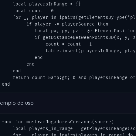
    local playersInRange = {}    

    local count = 0

    for _, player in ipairs(getElementsByType("pl
         if player ~= playerSource then

            local px, py, pz = getElementPosition
            if getDistanceBetweenPoints3D(x, y, z
                count = count + 1

                table.insert(playersInRange, playe
            end        

         end

    end 

    return count &amp;gt; 0 and playersInRange or 
end
jemplo de uso:
function mostrarJugadoresCercanos(source)

    local players_in_range = getPlayersInRange(so
    for _, player in ipairs(players_in_range) do
