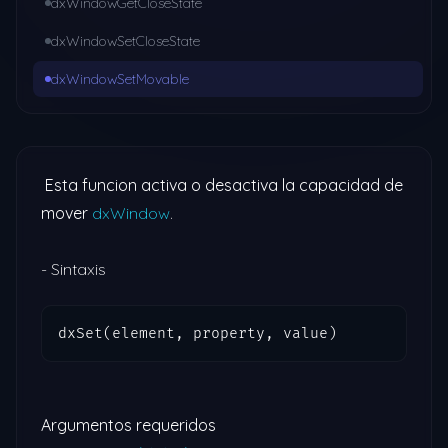
dxWindowGetCloseState
dxWindowSetCloseState
dxWindowSetMovable
Esta funcion activa o desactiva la capacidad de
mover
dxWindow
.
- Sintaxis
dxSet(element, property, value)
Argumentos requeridos