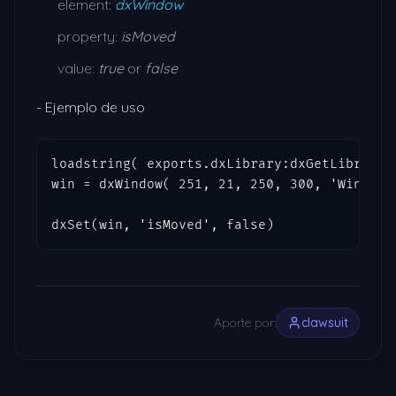
element:
dxWindow
property:
isMoved
value:
true
or
false
- Ejemplo de uso
loadstring( exports.dxLibrary:dxGetLibrary( 
win = dxWindow( 251, 21, 250, 300, 'Window D
dxSet(win, 'isMoved', false)
Aporte por:
clawsuit