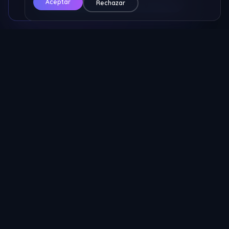
Aceptar
Rechazar
🔥 Ver Curso en Udemy
Nicolas ECM
Los mejores servicios para tu servidor de MTA. Hosting, protección
IP, resources y más.
Servicios
Hosting MTA