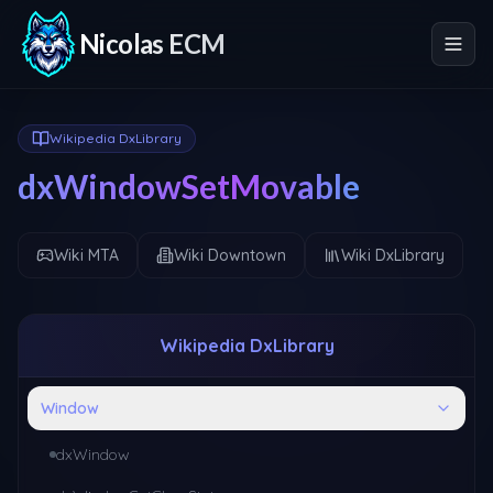
Nicolas ECM
Wikipedia DxLibrary
dxWindowSetMovable
Wiki MTA
Wiki Downtown
Wiki DxLibrary
Wikipedia DxLibrary
Window
dxWindow