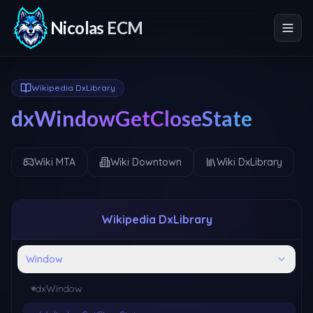
Nicolas ECM
Wikipedia DxLibrary
dxWindowGetCloseState
Wiki MTA
Wiki Downtown
Wiki DxLibrary
Wikipedia DxLibrary
Window
dxWindow