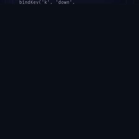
bindKey('k', 'down', 

  function()

     outputChatBox('El boton de cerrado est
  end

)
Aporte por:
clawsuit
Nicolas ECM
Los mejores servicios para tu servidor de MTA. Hosting, protección
IP, resources y más.