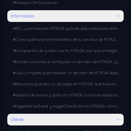
Modulos GM Downtown
Información
ACL y permisos en MTA:SA: guía de seguridad para administradores de servidor
Cómo optimizar el rendimiento de tu servidor de MTA:SA: guía paso a paso
Encriptación de scripts Lua en MTA:SA: por qué proteger tu código
Errores comunes al configurar un servidor de MTA:SA (y cómo solucionarlos)
Guía completa para instalar un servidor de MTA:SA desde cero (2026)
Resources gratuitos vs. de pago en MTA:SA: qué evaluar antes de instalar uno
Sistema de armas y daño en MTA:SA: funciones esenciales para tu gamemode
triggerServerEvent y triggerClientEvent en MTA:SA: cómo comunicar cliente y servidor
Cliente