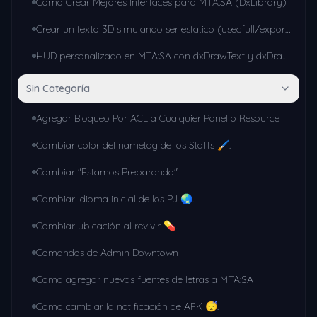
Como Crear Mejores Interfaces para MTA:SA (DxLibrary)
Crear un texto 3D simulando ser estatico (usecfull/exports)
HUD personalizado en MTA:SA con dxDrawText y dxDrawRectangle (sin librerías externas)
Sin Categoría
Agregar Bloqueo Por ACL a Cualquier Panel o Resource
Cambiar color del nametag de los Staffs 🖌.
Cambiar "Estamos Preparando"
Cambiar idioma inicial de los PJ 🌏.
Cambiar ubicación al revivir 💊.
Comandos de Admin Downtown
Como agregar nuevas fuentes de letras a MTA:SA
Como cambiar la notificación de AFK 😴.