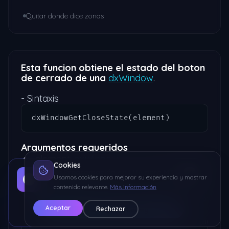
Quitar donde dice zonas
Esta funcion obtiene el estado del boton
de cerrado de una
dxWindow
.
- Sintaxis
dxWindowGetCloseState(element)
Argumentos requeridos
element:
dxWindow
Cookies
Curso Programación en LUA para MTA
Usamos cookies para mejorar su experiencia y mostrar
- Ejemplo de uso
Aprende a programar desde 0 hasta avanzado con
contenido relevante.
Más información
ejercicios prácticos
loadstring( exports.dxLibrary:dxGetLibrary(
Aceptar
Rechazar
🔥 Ver Curso en Udemy
win = dxWindow(251, 21, 250, 300, 'Window D