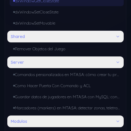
dxWindowGetCloseState
dxWindowSetCloseState
dxWindowSetMovable
Shared
Remover Objetos del Juego
Server
Comandos personalizados en MTA:SA: cómo crear tu propio sistema con addCommandHandler
Como Hacer Puerta Con Comando y ACL
Guardar datos de jugadores en MTA:SA con MySQL: conexión y consultas básicas
Marcadores (markers) en MTA:SA: detectar zonas, teletransportes y misiones
Modulos