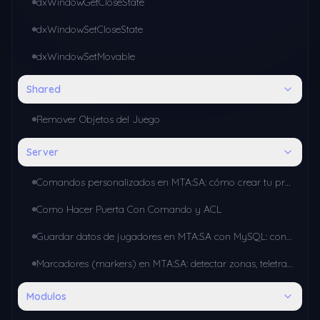
dxWindowGetCloseState
dxWindowSetCloseState
dxWindowSetMovable
Shared
Remover Objetos del Juego
Server
Comandos personalizados en MTA:SA: cómo crear tu propio sistema con addCommandHandler
Como Hacer Puerta Con Comando y ACL
Guardar datos de jugadores en MTA:SA con MySQL: conexión y consultas básicas
Marcadores (markers) en MTA:SA: detectar zonas, teletransportes y misiones
Modulos