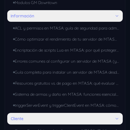
Modulos GM Downtown
Información
ACL y permisos en MTA:SA: guía de seguridad para administradores de servidor
Cómo optimizar el rendimiento de tu servidor de MTA:SA: guía paso a paso
Encriptación de scripts Lua en MTA:SA: por qué proteger tu código
Errores comunes al configurar un servidor de MTA:SA (y cómo solucionarlos)
Guía completa para instalar un servidor de MTA:SA desde cero (2026)
Resources gratuitos vs. de pago en MTA:SA: qué evaluar antes de instalar uno
Sistema de armas y daño en MTA:SA: funciones esenciales para tu gamemode
triggerServerEvent y triggerClientEvent en MTA:SA: cómo comunicar cliente y servidor
Cliente