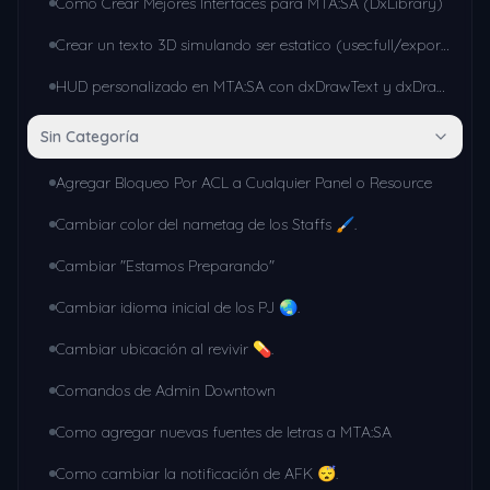
Como Crear Mejores Interfaces para MTA:SA (DxLibrary)
Crear un texto 3D simulando ser estatico (usecfull/exports)
HUD personalizado en MTA:SA con dxDrawText y dxDrawRectangle (sin librerías externas)
Sin Categoría
Agregar Bloqueo Por ACL a Cualquier Panel o Resource
Cambiar color del nametag de los Staffs 🖌.
Cambiar "Estamos Preparando"
Cambiar idioma inicial de los PJ 🌏.
Cambiar ubicación al revivir 💊.
Comandos de Admin Downtown
Como agregar nuevas fuentes de letras a MTA:SA
Como cambiar la notificación de AFK 😴.