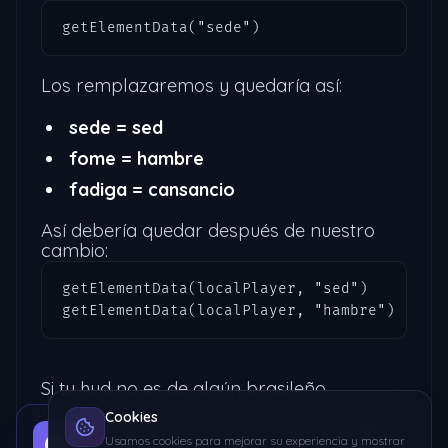
getElementData("sede")
Los remplazaremos y quedaría así:
sede = sed
fome = hambre
fadiga = cansancio
Así debería quedar después de nuestro
cambio:
getElementData(localPlayer, "sed")

getElementData(localPlayer, "hambre")
Si tu hud no es de algún brasileño,
recomiendo traducir los valores al idioma
Cookies
del que hizo el script y ya lo buscas.
Curso Programación en LUA para MTA
Usamos cookies para mejorar su experiencia y mostrar