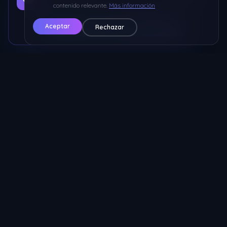
Aprende a programar desde 0 hasta avanzado con
contenido relevante.
Más información
ejercicios prácticos
Aceptar
Rechazar
🔥 Ver Curso en Udemy
Nicolas ECM
Los mejores servicios para tu servidor de MTA. Hosting, protección
IP, resources y más.