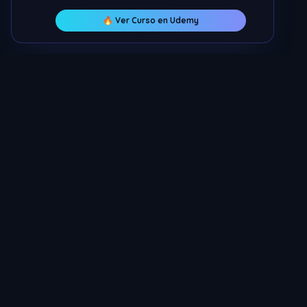
🔥 Ver Curso en Udemy
Servicios
Nicolas ECM
Hosting MT
Los mejores servicios para tu servidor de
Protección 
MTA. Hosting, protección IP, resources y más.
Encriptar S
Resources