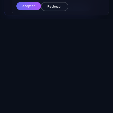
Aceptar
Rechazar
🔥 Ver Curso en Udemy
Nicolas ECM
Los mejores servicios para tu servidor de MTA. Hosting, protección
IP, resources y más.
Servicios