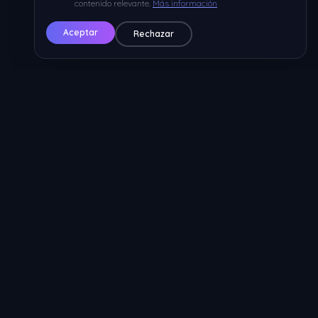
contenido relevante.
Más información
Aceptar
Rechazar
Nuestros Servicios
Todo lo que necesitas para tu
servidor
Soluciones profesionales diseñadas
específicamente para servidores de MTA San
Andreas