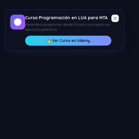
Curso Programación en LUA para MTA
Aprende a programar desde 0 hasta avanzado con
ejercicios prácticos
🔥 Ver Curso en Udemy
Servicios
Nicolas ECM
Hosting MT
Los mejores servicios para tu servidor de
Protección 
MTA. Hosting, protección IP, resources y más.
Encriptar S